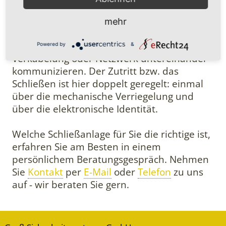
leistungsfähige Chiptechnologie im
mechanischen Schließzylinder und dem
mehr
dazugehörenden Schlüssel. Schließzylinder
und Schlüssel können dadurch ohne
Powered by
&
Verkabelung oder Netzwerk untereinander
kommunizieren. Der Zutritt bzw. das
Schließen ist hier doppelt geregelt: einmal
über die mechanische Verriegelung und
über die elektronische Identität.
Welche Schließanlage für Sie die richtige ist,
erfahren Sie am Besten in einem
persönlichem Beratungsgespräch. Nehmen
Sie
Kontakt
per
E-Mail
oder
Telefon
zu uns
auf - wir beraten Sie gern.